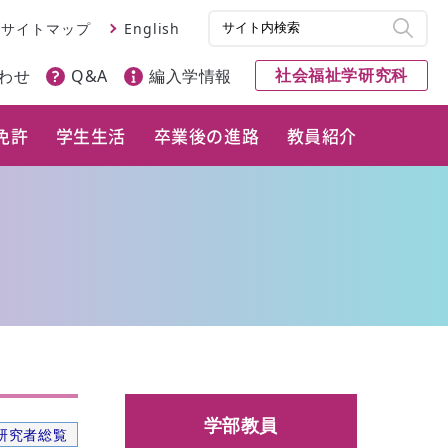
サイトマップ
English
社会福祉学研究科
わせ
Q&A
編入学情報
免許
学生生活
卒業後の進路
教員紹介
学部教員
研究者総覧