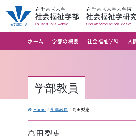
ホーム
学部の概要
社会福祉学科
人
学部教員
Home
/
学部教員
/
髙田梨恵
髙田梨恵