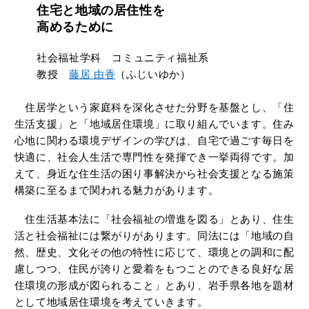
住宅と地域の居住性を
高めるために
社会福祉学科 コミュニティ福祉系
教授
藤居 由香
（ふじいゆか）
住居学という家庭科を深化させた分野を基盤とし、「住
生活支援」と「地域居住環境」に取り組んでいます。住み
心地に関わる環境デザインの学びは、自宅で過ごす毎日を
快適に、社会人生活で専門性を発揮でき一挙両得です。加
えて、身近な住生活の困り事解決から社会支援となる施策
構築に至るまで関われる魅力があります。
住生活基本法に「社会福祉の増進を図る」とあり、住生
活と社会福祉には繋がりがあります。同法には「地域の自
然、歴史、文化その他の特性に応じて、環境との調和に配
慮しつつ、住民が誇りと愛着をもつことのできる良好な居
住環境の形成が図られること」とあり、岩手県各地を題材
として地域居住環境を考えていきます。