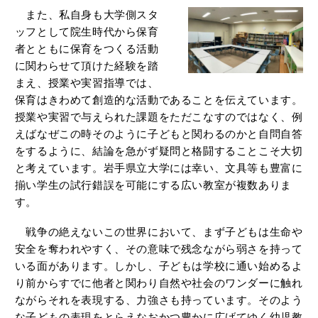
また、私自身も大学側スタ
ッフとして院生時代から保育
者とともに保育をつくる活動
に関わらせて頂けた経験を踏
まえ、授業や実習指導では、
保育はきわめて創造的な活動であることを伝えています。
授業や実習で与えられた課題をただこなすのではなく、例
えばなぜこの時そのように子どもと関わるのかと自問自答
をするように、結論を急がず疑問と格闘することこそ大切
と考えています。岩手県立大学には幸い、文具等も豊富に
揃い学生の試行錯誤を可能にする広い教室が複数ありま
す。
戦争の絶えないこの世界において、まず子どもは生命や
安全を奪われやすく、その意味で残念ながら弱さを持って
いる面があります。しかし、子どもは学校に通い始めるよ
り前からすでに他者と関わり自然や社会のワンダーに触れ
ながらそれを表現する、力強さも持っています。そのよう
な子どもの表現をとらえなおかつ豊かに広げてゆく幼児教