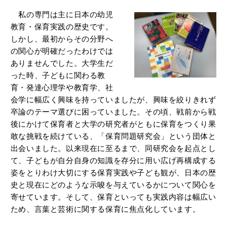
私の専門は主に日本の幼児
教育・保育実践の歴史です。
しかし、最初からその分野へ
の関心が明確だったわけでは
ありませんでした。大学生だ
った時、子どもに関わる教
育・発達心理学や教育学、社
会学に幅広く興味を持っていましたが、興味を絞りきれず
卒論のテーマ選びに困っていました。その頃、戦前から戦
後にかけて保育者と大学の研究者がともに保育をつくり果
敢な挑戦を続けている、「保育問題研究会」という団体と
出会いました。以来現在に至るまで、同研究会を起点とし
て、子どもが自分自身の知識を存分に用い広げ再構成する
姿をとりわけ大切にする保育実践や子ども観が、日本の歴
史と現在にどのような示唆を与えているかについて関心を
寄せています。そして、保育といっても実践内容は幅広い
ため、言葉と芸術に関する保育に焦点化しています。