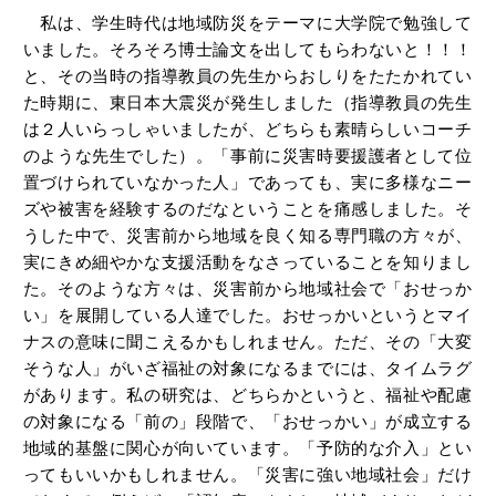
私は、学生時代は地域防災をテーマに大学院で勉強して
いました。そろそろ博士論文を出してもらわないと！！！
と、その当時の指導教員の先生からおしりをたたかれてい
た時期に、東日本大震災が発生しました（指導教員の先生
は２人いらっしゃいましたが、どちらも素晴らしいコーチ
のような先生でした）。「事前に災害時要援護者として位
置づけられていなかった人」であっても、実に多様なニー
ズや被害を経験するのだなということを痛感しました。そ
うした中で、災害前から地域を良く知る専門職の方々が、
実にきめ細やかな支援活動をなさっていることを知りまし
た。そのような方々は、災害前から地域社会で「おせっか
い」を展開している人達でした。おせっかいというとマイ
ナスの意味に聞こえるかもしれません。ただ、その「大変
そうな人」がいざ福祉の対象になるまでには、タイムラグ
があります。私の研究は、どちらかというと、福祉や配慮
の対象になる「前の」段階で、「おせっかい」が成立する
地域的基盤に関心が向いています。「予防的な介入」とい
ってもいいかもしれません。「災害に強い地域社会」だけ